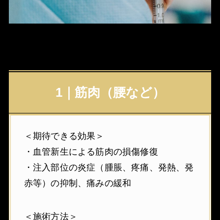
1｜筋肉（腰など）
＜期待できる効果＞
・血管新生による筋肉の損傷修復
・注入部位の炎症（腫脹、疼痛、発熱、発
赤等）の抑制、痛みの緩和
＜施術方法＞