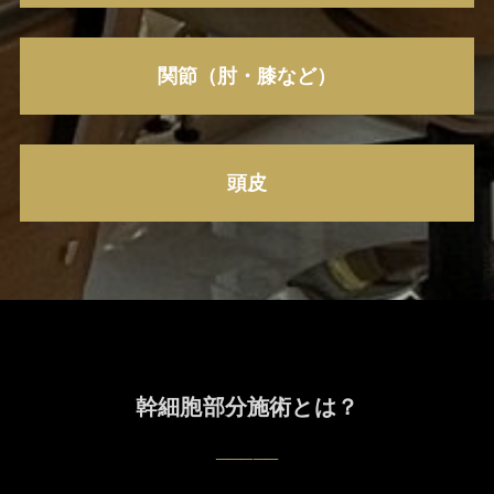
関節（肘・膝など）
頭皮
幹細胞部分施術とは？
_____