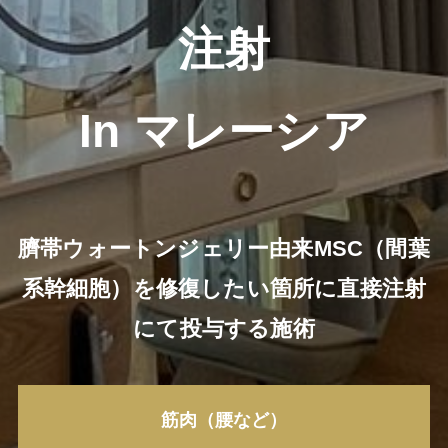
注射
In マレーシア
臍帯ウォートンジェリー由来MSC（間葉
系幹細胞）を修復したい箇所に直接注射
にて投与する施術
筋肉（腰など）